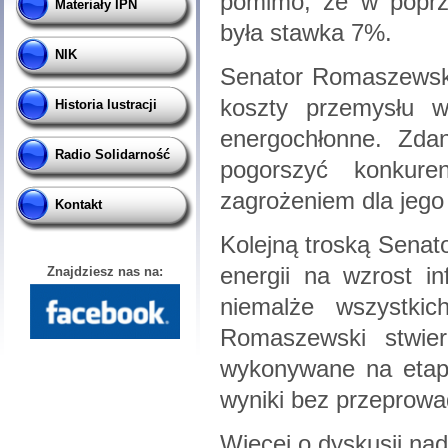
pomimo, że w poprz
Materiały IPN
była stawka 7%.
NIK
Senator Romaszewski
koszty przemysłu w
Historia lustracji
energochłonne. Zda
Radio Solidarność
pogorszyć konkure
zagrożeniem dla jego 
Kontakt
Kolejną troską Sena
energii na wzrost in
Znajdziesz nas na:
niemalże wszystki
Romaszewski stwierd
wykonywane na etapi
wyniki bez przeprowa
Więcej o dyskusji n