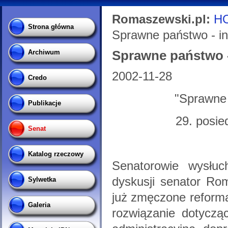
Romaszewski.pl:
H
Strona główna
Sprawne państwo - in
Sprawne państwo -
Archiwum
2002-11-28
Credo
"Sprawne 
Publikacje
29. posie
Senat
Katalog rzeczowy
Senatorowie wysłuc
dyskusji senator Ro
Sylwetka
już zmęczone reformam
Galeria
rozwiązanie dotyczą