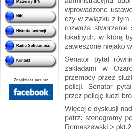
administracyjna dopr
Materiały IPN
wprowadzone ustawo
NIK
czy w związku z tym 
rozważa stworzenie sc
Historia lustracji
lokalnych, w którą b
zawieszone niejako w
Radio Solidarność
Senator pytał równi
Kontakt
zakładami w Ożaro
przemocy przez służb
Znajdziesz nas na:
policji. Senator py
przez policję ludzi b
Więcej o dyskusji n
patrz: stenogramy po
Romaszewski > pkt.2