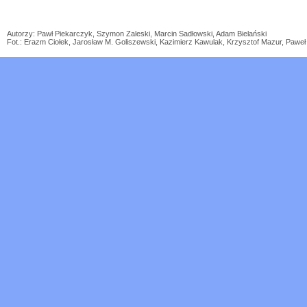
Autorzy: Pawł Piekarczyk, Szymon Zaleski, Marcin Sadłowski, Adam Bielański
Fot.: Erazm Ciołek, Jarosław M. Goliszewski, Kazimierz Kawulak, Krzysztof Mazur, Paw