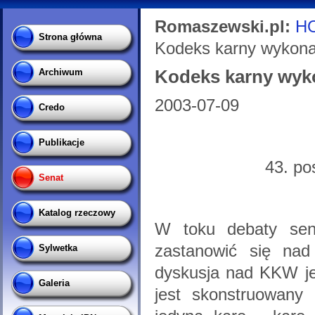
Romaszewski.pl:
H
Strona główna
Kodeks karny wykona
Kodeks karny wyk
Archiwum
2003-07-09
Credo
Publikacje
43. po
Senat
Katalog rzeczowy
W toku debaty sen
zastanowić się nad 
Sylwetka
dyskusja nad KKW jes
Galeria
jest skonstruowany