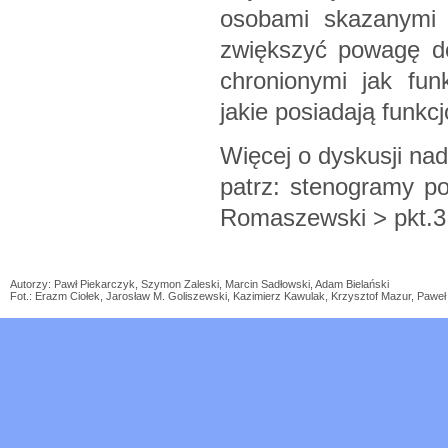
osobami skazanymi
zwiększyć powagę do
chronionymi jak funk
jakie posiadają funkc
Więcej o dyskusji n
patrz: stenogramy po
Romaszewski > pkt.3
Autorzy: Pawł Piekarczyk, Szymon Zaleski, Marcin Sadłowski, Adam Bielański
Fot.: Erazm Ciołek, Jarosław M. Goliszewski, Kazimierz Kawulak, Krzysztof Mazur, Paw