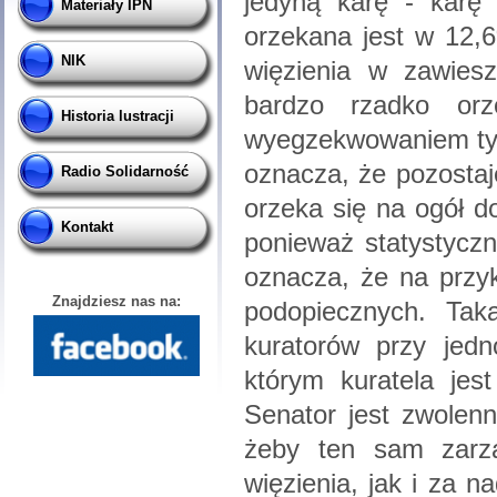
jedyną karę - karę
Materiały IPN
orzekana jest w 12,
NIK
więzienia w zawiesz
bardzo rzadko or
Historia lustracji
wyegzekwowaniem tych
oznacza, że pozostaj
Radio Solidarność
orzeka się na ogół d
Kontakt
ponieważ statystyczn
oznacza, że na przy
Znajdziesz nas na:
podopiecznych. Tak
kuratorów przy jedn
którym kuratela jes
Senator jest zwolen
żeby ten sam zarz
więzienia, jak i za 