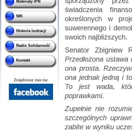
sporządzony przez
Materiały IPN
świadczenia finan
NIK
określonych w proj
suwerennego i demokr
Historia lustracji
swoich najbliższych.
Radio Solidarność
Senator Zbigniew 
Przedłożona ustawa m
Kontakt
ona prosta. Rzeczywi
ona jednak jedną i t
Znajdziesz nas na:
To jest wada, któ
poprawkami.
Zupełnie nie rozumi
szczególnych uprawn
zabite w wyniku ucze