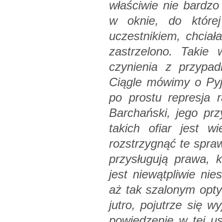
właściwie nie bardz
w oknie, do której
uczestnikiem, chciała
zastrzelono. Takie 
czynienia z przypad
Ciągle mówimy o Pyja
po prostu represja 
Barchański, jego prz
takich ofiar jest 
rozstrzygnąć te spra
przysługują prawa, k
jest niewątpliwie nie
aż tak szalonym opty
jutro, pojutrze się w
powiedzenie w tej us