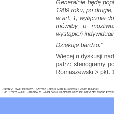
Generalnie będę popi
1989 roku, po drugie,
w art. 1, wyłącznie d
mówiłby o możliwo
wystąpień indywidual
Dziękuję bardzo."
Więcej o dyskusji n
patrz: stenogramy po
Romaszewski > pkt. 
Autorzy: Pawł Piekarczyk, Szymon Zaleski, Marcin Sadłowski, Adam Bielański
Fot.: Erazm Ciołek, Jarosław M. Goliszewski, Kazimierz Kawulak, Krzysztof Mazur, Paw