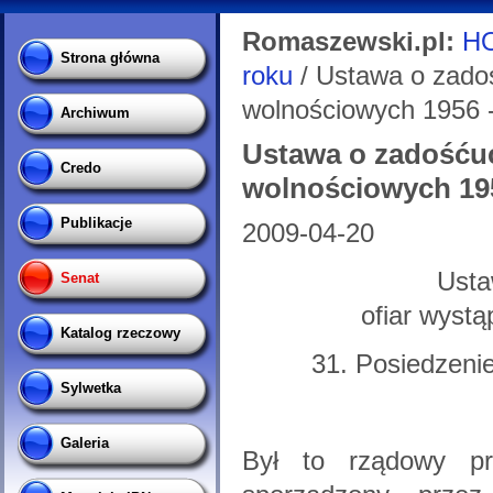
Romaszewski.pl:
H
Strona główna
roku
/ Ustawa o zado
wolnościowych 1956 -
Archiwum
Ustawa o zadośćuc
Credo
wolnościowych 1956
Publikacje
2009-04-20
Usta
Senat
ofiar wyst
Katalog rzeczowy
31. Posiedzenie
Sylwetka
Galeria
Był to rządowy pro