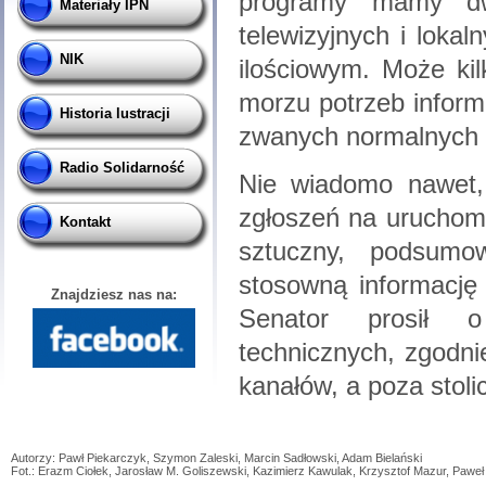
programy mamy dw
Materiały IPN
telewizyjnych i lokal
NIK
ilościowym. Może kil
morzu potrzeb inform
Historia lustracji
zwanych normalnych k
Radio Solidarność
Nie wiadomo nawet,
zgłoszeń na uruchomie
Kontakt
sztuczny, podsumo
stosowną informację 
Znajdziesz nas na:
Senator prosił o
technicznych, zgodni
kanałów, a poza stoli
Autorzy: Pawł Piekarczyk, Szymon Zaleski, Marcin Sadłowski, Adam Bielański
Fot.: Erazm Ciołek, Jarosław M. Goliszewski, Kazimierz Kawulak, Krzysztof Mazur, Paw