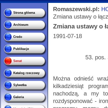
Romaszewski.pl:
H
Strona główna
Zmiana ustawy o łącz
Zmiana ustawy o łą
Archiwum
1991-07-18
Credo
Publikacje
53. pos.
Senat
Katalog rzeczowy
Można odnieść wraż
kilkadziesiąt progr
Sylwetka
nachodzą, a my to
Galeria
rozdysponować - iron