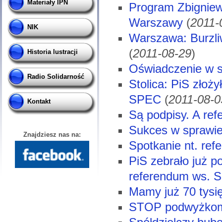
Materiały IPN
Program Zbigniew
Warszawy
(
2011-
NIK
Warszawa: Burzli
(
2011-08-29
)
Historia lustracji
Oświadczenie w s
Radio Solidarność
Stolica: PiS złoż
SPEC
(
2011-08-0
Kontakt
Są podpisy. A re
Sukces w sprawie
Znajdziesz nas na:
Spotkanie nt. ref
PiS zebrało już 
referendum ws. 
Mamy już 70 tysi
STOP podwyżko