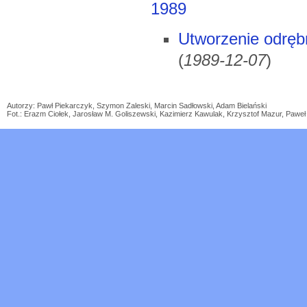
1989
Utworzenie odrębn
(
1989-12-07
)
Autorzy: Pawł Piekarczyk, Szymon Zaleski, Marcin Sadłowski, Adam Bielański
Fot.: Erazm Ciołek, Jarosław M. Goliszewski, Kazimierz Kawulak, Krzysztof Mazur, Paw