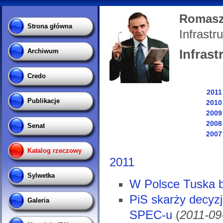
Romasz
Strona główna
Infrastr
Infrast
Archiwum
Credo
2011
Publikacje
2010
2009
2008
Senat
2007
Katalog rzeczowy
2011
Sylwetka
W Polsce Tuska b
PiS skarży decyzj
Galeria
SPEC-u
(
2011-09