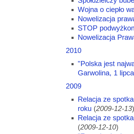
Spółdzielczy bube
Wojna o ciepło w
Nowelizacja praw
STOP podwyżko
Nowelizacja Praw
2010
"Polska jest najw
Garwolina, 1 lipc
2009
Relacja ze spotka
roku
(
2009-12-13
Relacja ze spotk
(
2009-12-10
)