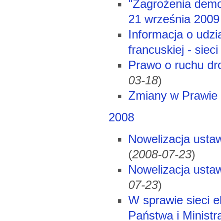
"Zagrożenia demok
21 września 2009
Informacja o udzi
francuskiej - siec
Prawo o ruchu dr
03-18
)
Zmiany w Prawie
2008
Nowelizacja ustaw
(
2008-07-23
)
Nowelizacja usta
07-23
)
W sprawie sieci e
Państwa i Ministr